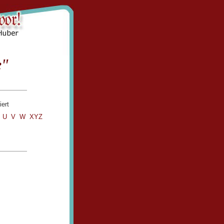
e"
iert
T
U
V
W
XYZ