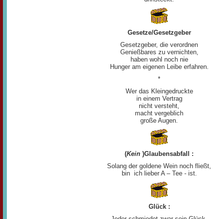
Gesetze/Gesetzgeber
Gesetzgeber, die verordnen
Genießbares zu vernichten,
haben wohl noch nie
Hunger am eigenen Leibe erfahren.
*
Wer das Kleingedruckte
in einem Vertrag
nicht versteht,
macht vergeblich
große Augen.
(
Kein
)Glaubensabfall :
Solang der goldene Wein noch fließt,
bin ich lieber A – Tee - ist.
Glück :
Jeder schmiedet zwar sein Glück,