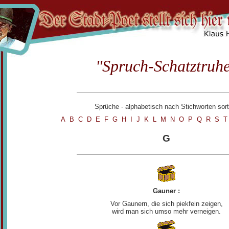
"Spruch-Schatztruh
Sprüche - alphabetisch nach Stichworten sort
A
B
C
D
E
F
G
H
I
J
K
L
M
N
O
P
Q
R
S
G
Gauner :
Vor Gaunern, die sich piekfein zeigen,
wird man sich umso mehr verneigen.